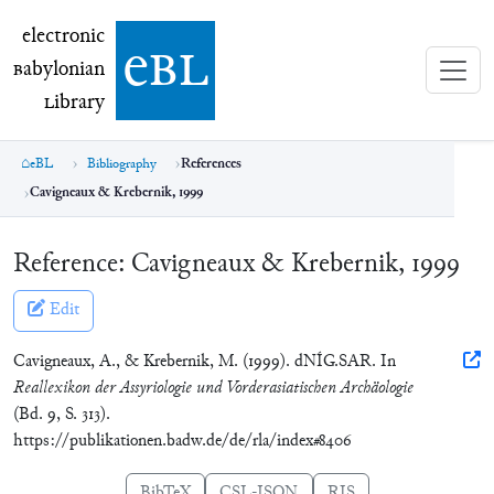
electronic Babylonian Library (eBL)
electronic
e
bl
B
abylonian
L
ibrary
eBL
Bibliography
References
Cavigneaux & Krebernik, 1999
Reference:
Cavigneaux & Krebernik, 1999
Edit
Cavigneaux, A., & Krebernik, M. (1999). dNÍG.SAR. In
Reallexikon der Assyriologie und Vorderasiatischen Archäologie
(Bd. 9, S. 313).
https://publikationen.badw.de/de/rla/index#8406
BibTeX
CSL-JSON
RIS