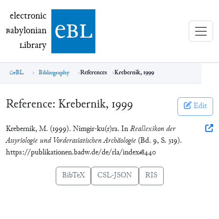
electronic Babylonian Library (eBL)
electronic
e
bl
B
abylonian
L
ibrary
eBL
Bibliography
References
Krebernik, 1999
Reference:
Krebernik, 1999
Edit
Krebernik, M. (1999). Nimgir-ku(r)ra. In
Reallexikon der
Assyriologie und Vorderasiatischen Archäologie
(Bd. 9, S. 319).
https://publikationen.badw.de/de/rla/index#8440
BibTeX
CSL-JSON
RIS