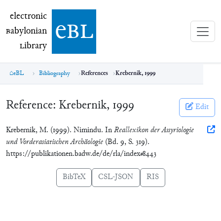
electronic Babylonian Library (eBL)
electronic
e
bl
B
abylonian
L
ibrary
eBL
Bibliography
References
Krebernik, 1999
Reference:
Krebernik, 1999
Edit
Krebernik, M. (1999). Nimindu. In
Reallexikon der Assyriologie
und Vorderasiatischen Archäologie
(Bd. 9, S. 319).
https://publikationen.badw.de/de/rla/index#8443
BibTeX
CSL-JSON
RIS