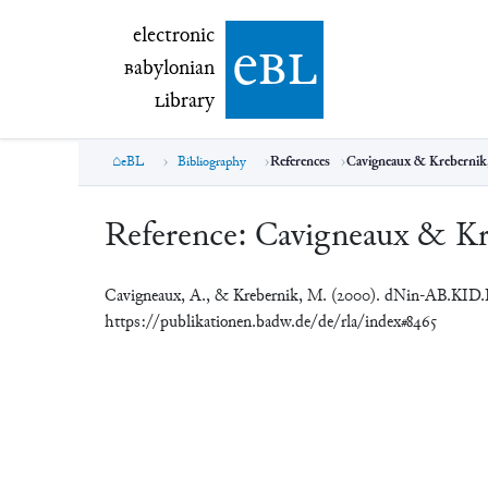
electronic Babylonian Library (eBL)
electronic
e
bl
B
abylonian
L
ibrary
eBL
Bibliography
References
Cavigneaux & Krebernik
Reference:
Cavigneaux & Kr
Cavigneaux, A., & Krebernik, M. (2000). dNin-AB.KID
https://publikationen.badw.de/de/rla/index#8465