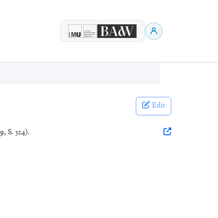
Edit
9, S. 324).