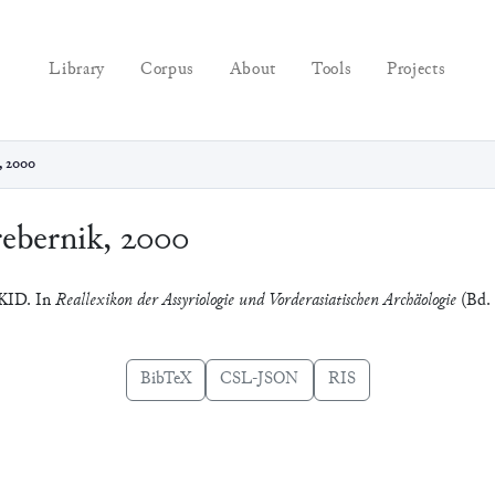
Library
Corpus
About
Tools
Projects
, 2000
ebernik, 2000
.KID. In
Reallexikon der Assyriologie und Vorderasiatischen Archäologie
(Bd. 
BibTeX
CSL-JSON
RIS