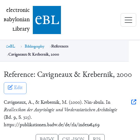
electronic Babylonian Library (eBL)
electronic
e
bl
B
abylonian
L
ibrary
eBL
Bibliography
References
Cavigneaux & Krebernik, 2000
Reference:
Cavigneaux & Krebernik, 2000
Edit
Cavigneaux, A., & Krebernik, M. (2000). Nin-abula. In
Reallexikon der Assyriologie und Vorderasiatischen Archäologie
(Bd. 9, S. 325).
https://publikationen.badw.de/de/rla/index#8469
BibTeX
CSL-JSON
RIS