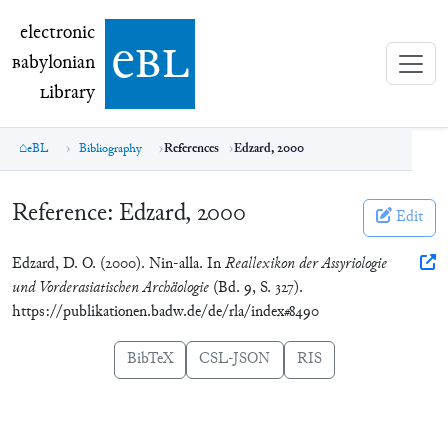
electronic Babylonian Library (eBL)
electronic
e
bl
B
abylonian
L
ibrary
eBL
Bibliography
References
Edzard, 2000
Reference:
Edzard, 2000
Edit
Edzard, D. O. (2000). Nin-alla. In
Reallexikon der Assyriologie
und Vorderasiatischen Archäologie
(Bd. 9, S. 327).
https://publikationen.badw.de/de/rla/index#8490
BibTeX
CSL-JSON
RIS