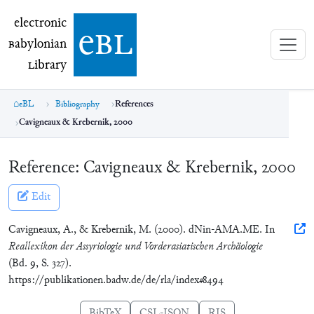
electronic Babylonian Library (eBL)
electronic
e
bl
B
abylonian
L
ibrary
eBL
Bibliography
References
Cavigneaux & Krebernik, 2000
Reference:
Cavigneaux & Krebernik, 2000
Edit
Cavigneaux, A., & Krebernik, M. (2000). dNin-AMA.ME. In
Reallexikon der Assyriologie und Vorderasiatischen Archäologie
(Bd. 9, S. 327).
https://publikationen.badw.de/de/rla/index#8494
BibTeX
CSL-JSON
RIS