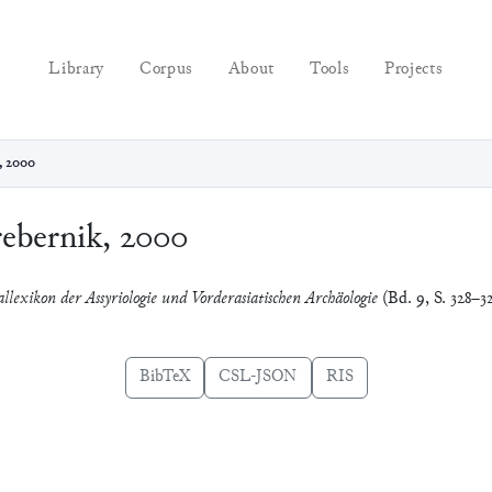
Library
Corpus
About
Tools
Projects
, 2000
ebernik, 2000
llexikon der Assyriologie und Vorderasiatischen Archäologie
(Bd. 9, S. 328–3
BibTeX
CSL-JSON
RIS