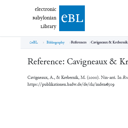
electronic Babylonian Library (eBL)
electronic
e
bl
B
abylonian
L
ibrary
eBL
Bibliography
References
Cavigneaux & Krebernik
Reference:
Cavigneaux & Kr
Cavigneaux, A., & Krebernik, M. (2000). Nin-arri. In
Rea
https://publikationen.badw.de/de/rla/index#8509