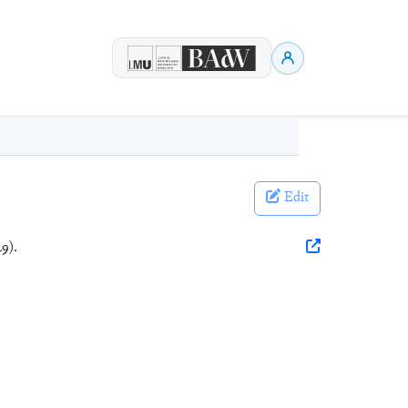
Edit
29).