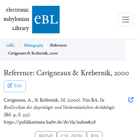
electronic Babylonian Library (eBL)
electronic
e
bl
B
abylonian
L
ibrary
eBL
Bibliography
References
Cavigneaux & Krebernik, 2000
Reference:
Cavigneaux & Krebernik, 2000
Edit
Cavigneaux, A., & Krebernik, M. (2000). Nin-BA. In
Reallexikon der Assyriologie und Vorderasiatischen Archäologie
(Bd. 9, S. 335).
https://publikationen.badw.de/de/rla/index#8518
BibTeX
CSL-JSON
RIS