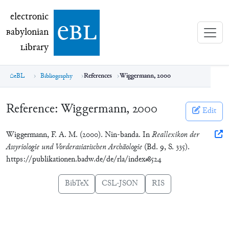
electronic Babylonian Library (eBL)
electronic
e
bl
B
abylonian
L
ibrary
eBL
Bibliography
References
Wiggermann, 2000
Reference:
Wiggermann, 2000
Edit
Wiggermann, F. A. M. (2000). Nin-banda. In
Reallexikon der
Assyriologie und Vorderasiatischen Archäologie
(Bd. 9, S. 335).
https://publikationen.badw.de/de/rla/index#8524
BibTeX
CSL-JSON
RIS