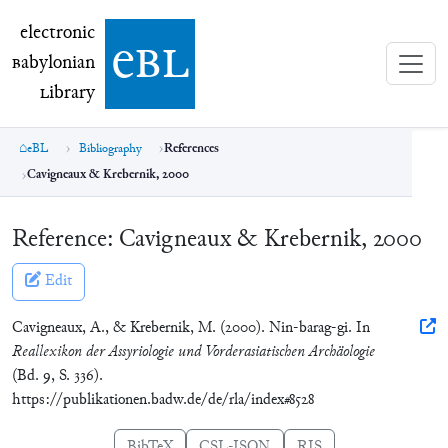
electronic Babylonian Library (eBL)
electronic
e
bl
B
abylonian
L
ibrary
eBL
Bibliography
References
Cavigneaux & Krebernik, 2000
Reference:
Cavigneaux & Krebernik, 2000
Edit
Cavigneaux, A., & Krebernik, M. (2000). Nin-barag-gi. In
Reallexikon der Assyriologie und Vorderasiatischen Archäologie
(Bd. 9, S. 336).
https://publikationen.badw.de/de/rla/index#8528
BibTeX
CSL-JSON
RIS