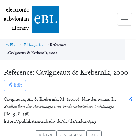
electronic Babylonian Library (eBL)
electronic
e
bl
B
abylonian
L
ibrary
eBL
Bibliography
References
Cavigneaux & Krebernik, 2000
Reference:
Cavigneaux & Krebernik, 2000
Edit
Cavigneaux, A., & Krebernik, M. (2000). Nin-dam-anna. In
Reallexikon der Assyriologie und Vorderasiatischen Archäologie
(Bd. 9, S. 338).
https://publikationen.badw.de/de/rla/index#8549
BibTeX
CSL-JSON
RIS