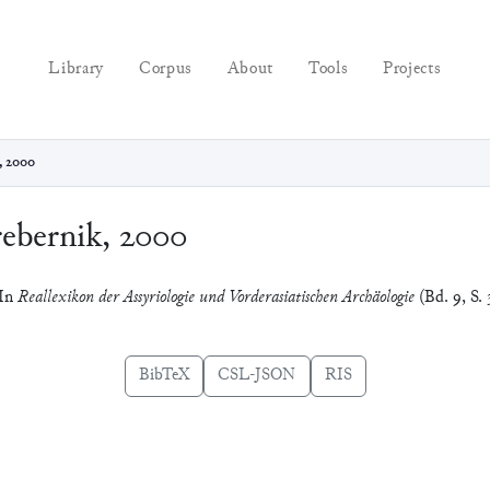
Library
Corpus
About
Tools
Projects
, 2000
ebernik, 2000
 In
Reallexikon der Assyriologie und Vorderasiatischen Archäologie
(Bd. 9, S. 
BibTeX
CSL-JSON
RIS