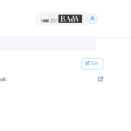
Edit
338).