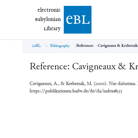
electronic Babylonian Library (eBL)
electronic
e
bl
B
abylonian
L
ibrary
eBL
Bibliography
References
Cavigneaux & Krebernik
Reference:
Cavigneaux & Kr
Cavigneaux, A., & Krebernik, M. (2000). Nin-dašurima.
https://publikationen.badw.de/de/rla/index#8555