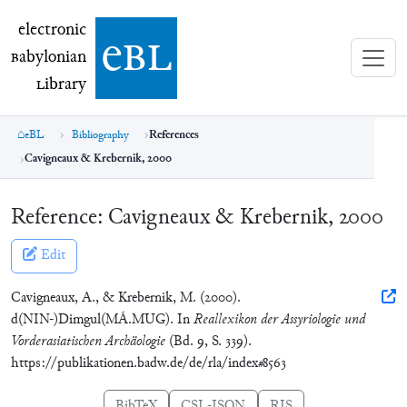
electronic Babylonian Library (eBL)
electronic
e
bl
B
abylonian
L
ibrary
eBL
Bibliography
References
Cavigneaux & Krebernik, 2000
Reference:
Cavigneaux & Krebernik, 2000
Edit
Cavigneaux, A., & Krebernik, M. (2000).
d(NIN-)Dimgul(MÁ.MUG). In
Reallexikon der Assyriologie und
Vorderasiatischen Archäologie
(Bd. 9, S. 339).
https://publikationen.badw.de/de/rla/index#8563
BibTeX
CSL-JSON
RIS