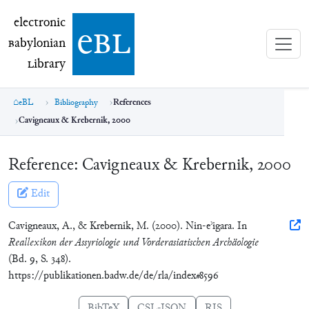
electronic Babylonian Library (eBL)
electronic
e
bl
B
abylonian
L
ibrary
eBL
Bibliography
References
Cavigneaux & Krebernik, 2000
Reference:
Cavigneaux & Krebernik, 2000
Edit
Cavigneaux, A., & Krebernik, M. (2000). Nin-eʾigara. In
Reallexikon der Assyriologie und Vorderasiatischen Archäologie
(Bd. 9, S. 348).
https://publikationen.badw.de/de/rla/index#8596
BibTeX
CSL-JSON
RIS