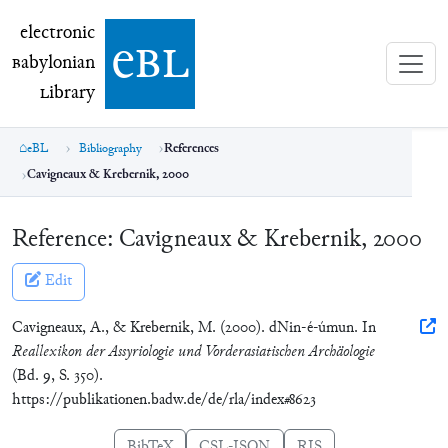
electronic Babylonian Library (eBL)
electronic
e
bl
B
abylonian
L
ibrary
eBL
Bibliography
References
Cavigneaux & Krebernik, 2000
Reference:
Cavigneaux & Krebernik, 2000
Edit
Cavigneaux, A., & Krebernik, M. (2000). dNin-é-úmun. In
Reallexikon der Assyriologie und Vorderasiatischen Archäologie
(Bd. 9, S. 350).
https://publikationen.badw.de/de/rla/index#8623
BibTeX
CSL-JSON
RIS