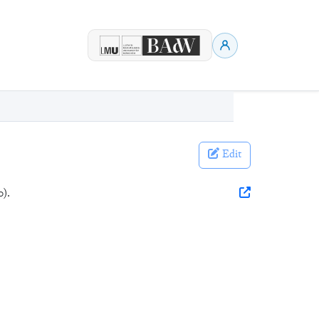
Edit
0).