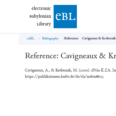
electronic Babylonian Library (eBL)
electronic
e
bl
B
abylonian
L
ibrary
eBL
Bibliography
References
Cavigneaux & Krebernik
Reference:
Cavigneaux & Kr
Cavigneaux, A., & Krebernik, M. (2000). dNin-É.ZA. I
https://publikationen.badw.de/de/rla/index#8625