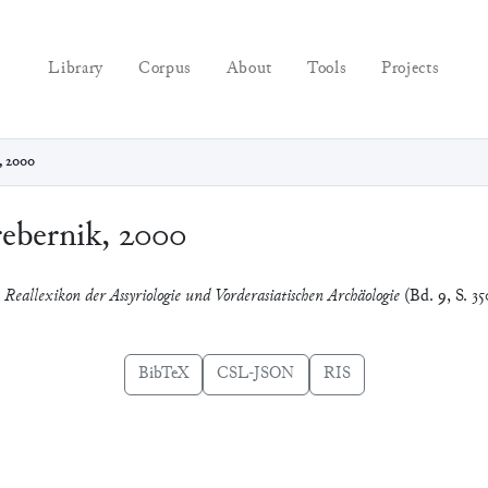
Library
Corpus
About
Tools
Projects
, 2000
ebernik, 2000
n
Reallexikon der Assyriologie und Vorderasiatischen Archäologie
(Bd. 9, S. 35
BibTeX
CSL-JSON
RIS