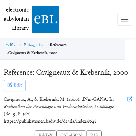
electronic Babylonian Library (eBL)
electronic
e
bl
B
abylonian
L
ibrary
eBL
Bibliography
References
Cavigneaux & Krebernik, 2000
Reference:
Cavigneaux & Krebernik, 2000
Edit
Cavigneaux, A., & Krebernik, M. (2000). dNin-GÁNA. In
Reallexikon der Assyriologie und Vorderasiatischen Archäologie
(Bd. 9, S. 360).
https://publikationen.badw.de/de/rla/index#8648
BibTeX
CSL-JSON
RIS