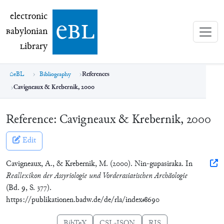
electronic Babylonian Library (eBL)
electronic
e
bl
B
abylonian
L
ibrary
eBL
Bibliography
References
Cavigneaux & Krebernik, 2000
Reference:
Cavigneaux & Krebernik, 2000
Edit
Cavigneaux, A., & Krebernik, M. (2000). Nin-gupasiraka. In
Reallexikon der Assyriologie und Vorderasiatischen Archäologie
(Bd. 9, S. 377).
https://publikationen.badw.de/de/rla/index#8690
BibTeX
CSL-JSON
RIS