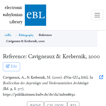
electronic Babylonian Library (eBL)
electronic
e
bl
B
abylonian
L
ibrary
eBL
Bibliography
References
Cavigneaux & Krebernik, 2000
Reference:
Cavigneaux & Krebernik, 2000
Edit
Cavigneaux, A., & Krebernik, M. (2000). dNin-GU4.SAG. In
Reallexikon der Assyriologie und Vorderasiatischen Archäologie
(Bd. 9, S. 377).
https://publikationen.badw.de/de/rla/index#8692
BibTeX
CSL-JSON
RIS