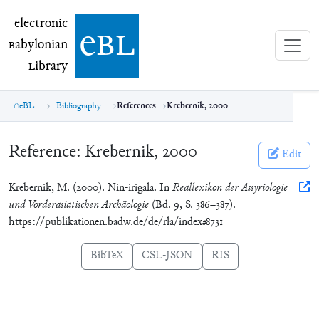
electronic Babylonian Library (eBL)
electronic
e
bl
B
abylonian
L
ibrary
eBL
Bibliography
References
Krebernik, 2000
Reference:
Krebernik, 2000
Edit
Krebernik, M. (2000). Nin-irigala. In
Reallexikon der Assyriologie
und Vorderasiatischen Archäologie
(Bd. 9, S. 386–387).
https://publikationen.badw.de/de/rla/index#8731
BibTeX
CSL-JSON
RIS