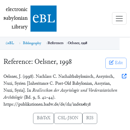
electronic Babylonian Library (eBL)
electronic
e
bl
B
abylonian
L
ibrary
eBL
Bibliography
References
Oelsner, 1998
Reference:
Oelsner, 1998
Edit
Oelsner, J. (1998). Nachlass C. Nachaltbabylonisch, Assyrisch,
Nuzi, Syrien [Inheritance C. Post-Old Babylonian, Assyrian,
Nuzi, Syria]. In
Reallexikon der Assyriologie und Vorderasiatischen
Archäologie
(Bd. 9, S. 42–44).
https://publikationen.badw.de/de/rla/index#8138
BibTeX
CSL-JSON
RIS