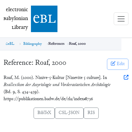
electronic Babylonian Library (eBL)
electronic
e
bl
B
abylonian
L
ibrary
eBL
Bibliography
References
Roaf, 2000
Reference:
Roaf, 2000
Edit
Roaf, M. (2000). Ninive-5-Kultur [Ninevite 5 culture]. In
Reallexikon der Assyriologie und Vorderasiatischen Archäologie
(Bd. 9, S. 434–439).
https://publikationen.badw.de/de/rla/index#8736
BibTeX
CSL-JSON
RIS