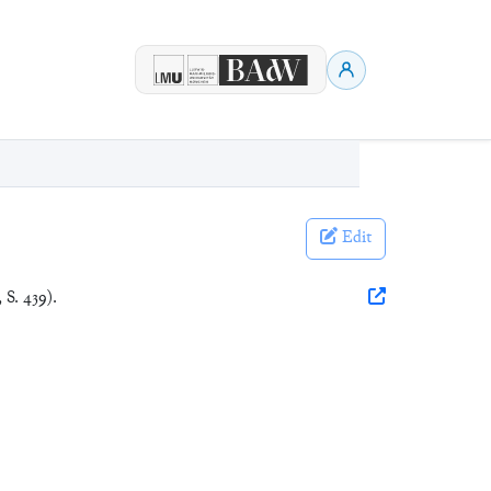
Edit
 S. 439).