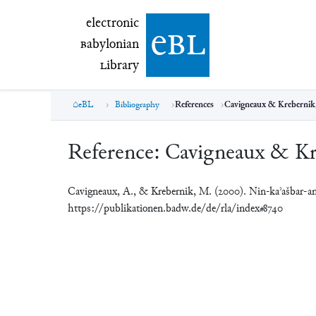
electronic Babylonian Library (eBL)
electronic
e
bl
B
abylonian
L
ibrary
eBL
Bibliography
References
Cavigneaux & Krebernik
Reference:
Cavigneaux & Kr
Cavigneaux, A., & Krebernik, M. (2000). Nin-kaʾašbar-a
https://publikationen.badw.de/de/rla/index#8740