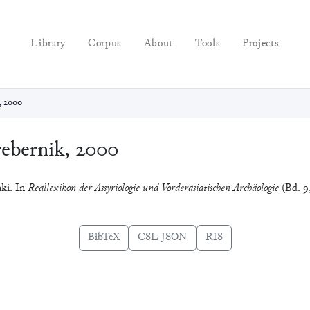
Library
Corpus
About
Tools
Projects
, 2000
ebernik, 2000
nki. In
Reallexikon der Assyriologie und Vorderasiatischen Archäologie
(Bd. 9,
BibTeX
CSL-JSON
RIS