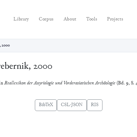
Library
Corpus
About
Tools
Projects
, 2000
ebernik, 2000
 In
Reallexikon der Assyriologie und Vorderasiatischen Archäologie
(Bd. 9, S. 
BibTeX
CSL-JSON
RIS