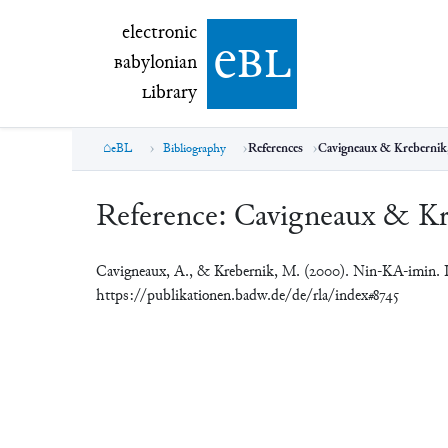
electronic Babylonian Library (eBL)
electronic
e
bl
B
abylonian
L
ibrary
eBL
Bibliography
References
Cavigneaux & Krebernik
Reference:
Cavigneaux & Kr
Cavigneaux, A., & Krebernik, M. (2000). Nin-KA-imin.
https://publikationen.badw.de/de/rla/index#8745