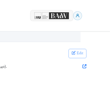
Edit
440).