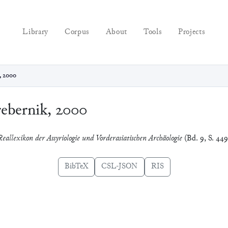
Library
Corpus
About
Tools
Projects
, 2000
ebernik, 2000
Reallexikon der Assyriologie und Vorderasiatischen Archäologie
(Bd. 9, S. 449
BibTeX
CSL-JSON
RIS