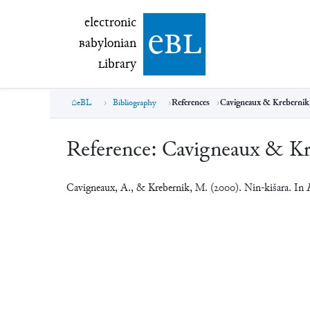
electronic Babylonian Library (eBL)
electronic
e
bl
B
abylonian
L
ibrary
eBL
Bibliography
References
Cavigneaux & Krebernik
Reference:
Cavigneaux & Kr
Cavigneaux, A., & Krebernik, M. (2000). Nin-kišara. In