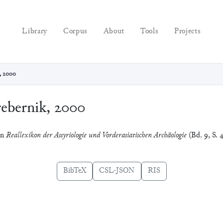
Library
Corpus
About
Tools
Projects
, 2000
ebernik, 2000
In
Reallexikon der Assyriologie und Vorderasiatischen Archäologie
(Bd. 9, S. 4
BibTeX
CSL-JSON
RIS