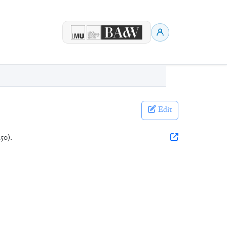
Edit
50).