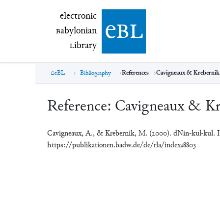
electronic Babylonian Library (eBL)
electronic
e
bl
B
abylonian
L
ibrary
eBL
Bibliography
References
Cavigneaux & Krebernik
Reference:
Cavigneaux & Kr
Cavigneaux, A., & Krebernik, M. (2000). dNin-kul-kul. 
https://publikationen.badw.de/de/rla/index#8803