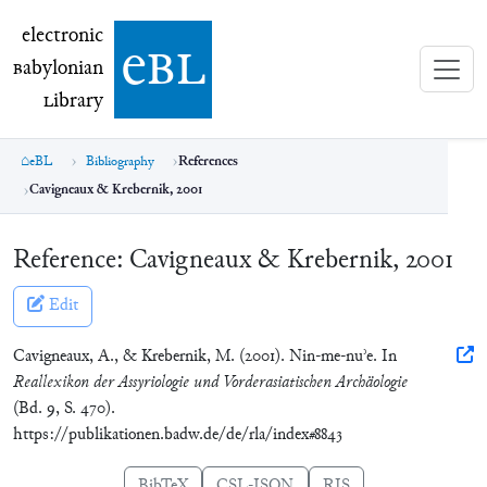
electronic Babylonian Library (eBL)
electronic
e
bl
B
abylonian
L
ibrary
eBL
Bibliography
References
Cavigneaux & Krebernik, 2001
Reference:
Cavigneaux & Krebernik, 2001
Edit
Cavigneaux, A., & Krebernik, M. (2001). Nin-me-nuʾe. In
Reallexikon der Assyriologie und Vorderasiatischen Archäologie
(Bd. 9, S. 470).
https://publikationen.badw.de/de/rla/index#8843
BibTeX
CSL-JSON
RIS