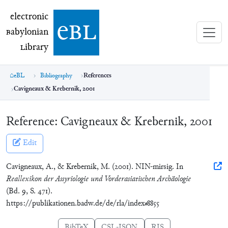
electronic Babylonian Library (eBL)
electronic
e
bl
B
abylonian
L
ibrary
eBL
Bibliography
References
Cavigneaux & Krebernik, 2001
Reference:
Cavigneaux & Krebernik, 2001
Edit
Cavigneaux, A., & Krebernik, M. (2001). NIN-mirsig. In
Reallexikon der Assyriologie und Vorderasiatischen Archäologie
(Bd. 9, S. 471).
https://publikationen.badw.de/de/rla/index#8855
BibTeX
CSL-JSON
RIS