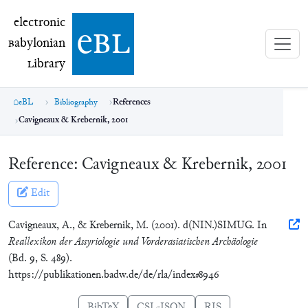
electronic Babylonian Library (eBL)
electronic
e
bl
B
abylonian
L
ibrary
eBL
Bibliography
References
Cavigneaux & Krebernik, 2001
Reference:
Cavigneaux & Krebernik, 2001
Edit
Cavigneaux, A., & Krebernik, M. (2001). d(NIN.)SIMUG. In
Reallexikon der Assyriologie und Vorderasiatischen Archäologie
(Bd. 9, S. 489).
https://publikationen.badw.de/de/rla/index#8946
BibTeX
CSL-JSON
RIS