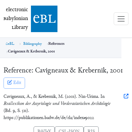
electronic Babylonian Library (eBL)
electronic
e
bl
B
abylonian
L
ibrary
eBL
Bibliography
References
Cavigneaux & Krebernik, 2001
Reference:
Cavigneaux & Krebernik, 2001
Edit
Cavigneaux, A., & Krebernik, M. (2001). Nin-Urima. In
Reallexikon der Assyriologie und Vorderasiatischen Archäologie
(Bd. 9, S. 511).
https://publikationen.badw.de/de/rla/index#9022
BibTeX
CSL-JSON
RIS