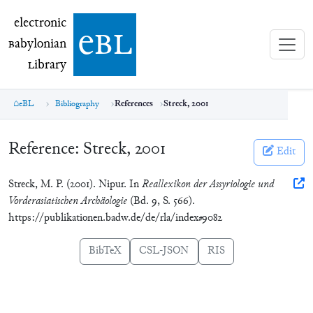
electronic Babylonian Library (eBL)
electronic
e
bl
B
abylonian
L
ibrary
eBL
Bibliography
References
Streck, 2001
Reference:
Streck, 2001
Edit
Streck, M. P. (2001). Nipur. In
Reallexikon der Assyriologie und
Vorderasiatischen Archäologie
(Bd. 9, S. 566).
https://publikationen.badw.de/de/rla/index#9082
BibTeX
CSL-JSON
RIS