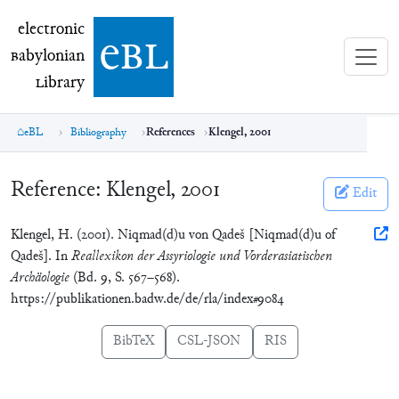
electronic Babylonian Library (eBL)
electronic
e
bl
B
abylonian
L
ibrary
eBL
Bibliography
References
Klengel, 2001
Reference:
Klengel, 2001
Edit
Klengel, H. (2001). Niqmad(d)u von Qadeš [Niqmad(d)u of
Qadeš]. In
Reallexikon der Assyriologie und Vorderasiatischen
Archäologie
(Bd. 9, S. 567–568).
https://publikationen.badw.de/de/rla/index#9084
BibTeX
CSL-JSON
RIS