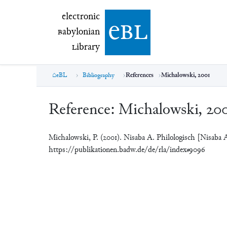
electronic Babylonian Library (eBL)
electronic
e
bl
B
abylonian
L
ibrary
eBL
Bibliography
References
Michalowski, 2001
Reference:
Michalowski, 20
Michalowski, P. (2001). Nisaba A. Philologisch [Nisaba A
https://publikationen.badw.de/de/rla/index#9096