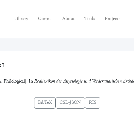
Library
Corpus
About
Tools
Projects
01
. Philological]. In
Reallexikon der Assyriologie und Vorderasiatischen Archäo
BibTeX
CSL-JSON
RIS