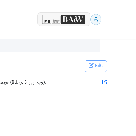
Edit
logie
(Bd. 9, S. 575–579).