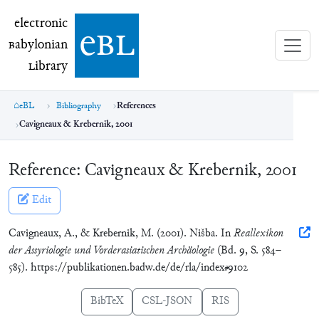
electronic Babylonian Library (eBL)
electronic
e
bl
B
abylonian
L
ibrary
eBL
Bibliography
References
Cavigneaux & Krebernik, 2001
Reference:
Cavigneaux & Krebernik, 2001
Edit
Cavigneaux, A., & Krebernik, M. (2001). Nišba. In
Reallexikon
der Assyriologie und Vorderasiatischen Archäologie
(Bd. 9, S. 584–
585). https://publikationen.badw.de/de/rla/index#9102
BibTeX
CSL-JSON
RIS