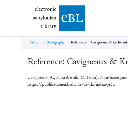
electronic Babylonian Library (eBL)
electronic
e
bl
B
abylonian
L
ibrary
eBL
Bibliography
References
Cavigneaux & Krebernik
Reference:
Cavigneaux & Kr
Cavigneaux, A., & Krebernik, M. (2001). Nun-baršegunu
https://publikationen.badw.de/de/rla/index#9162