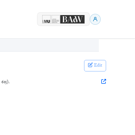
Edit
 615).