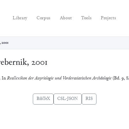
Library
Corpus
About
Tools
Projects
, 2001
ebernik, 2001
. In
Reallexikon der Assyriologie und Vorderasiatischen Archäologie
(Bd. 9, S.
BibTeX
CSL-JSON
RIS