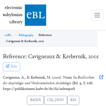
electronic Babylonian Library (eBL)
electronic
e
bl
B
abylonian
L
ibrary
eBL
Bibliography
References
Cavigneaux & Krebernik, 2001
Reference:
Cavigneaux & Krebernik, 2001
Edit
Cavigneaux, A., & Krebernik, M. (2001). Nunir. In
Reallexikon
der Assyriologie und Vorderasiatischen Archäologie
(Bd. 9, S. 618).
https://publikationen.badw.de/de/rla/index#9168
BibTeX
CSL-JSON
RIS