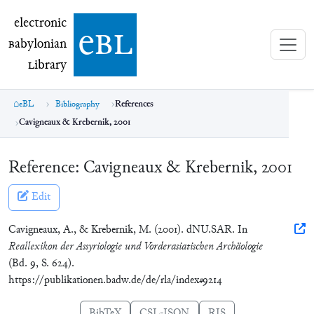
electronic Babylonian Library (eBL)
electronic
e
bl
B
abylonian
L
ibrary
eBL
Bibliography
References
Cavigneaux & Krebernik, 2001
Reference:
Cavigneaux & Krebernik, 2001
Edit
Cavigneaux, A., & Krebernik, M. (2001). dNU.SAR. In
Reallexikon der Assyriologie und Vorderasiatischen Archäologie
(Bd. 9, S. 624).
https://publikationen.badw.de/de/rla/index#9214
BibTeX
CSL-JSON
RIS