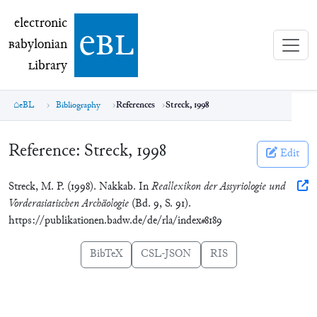
electronic Babylonian Library (eBL)
electronic
e
bl
B
abylonian
L
ibrary
eBL
Bibliography
References
Streck, 1998
Reference:
Streck, 1998
Edit
Streck, M. P. (1998). Nakkab. In
Reallexikon der Assyriologie und
Vorderasiatischen Archäologie
(Bd. 9, S. 91).
https://publikationen.badw.de/de/rla/index#8189
BibTeX
CSL-JSON
RIS