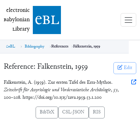
electronic Babylonian Library (eBL)
electronic
e
bl
B
abylonian
L
ibrary
eBL
Bibliography
References
Falkenstein, 1959
Reference:
Falkenstein, 1959
Edit
Falkenstein, A. (1959). Zur ersten Tafel des Erra-Mythos.
Zeitschrift für Assyriologie und Vorderasiatische Archäologie
,
53
,
200–208. https://doi.org/10.1515/zava.1959.53.1.200
BibTeX
CSL-JSON
RIS