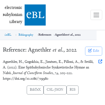
electronic Babylonian Library (eBL)
electronic
e
bl
B
abylonian
L
ibrary
eBL
Bibliography
References
Agnethler
et al.
, 2022
Reference:
Agnethler
et al.
, 2022
Edit
Agnethler, H., Gogokhia, E., Jiménez, E., Pilloni, A., & Setälä,
A. (2022). Eine Spätbabylonische Synkretistische Hymne an
Nabû.
Journal of Cuneiform Studies
,
74
, 205–222.
https://doi.org/10.1086/719980
BibTeX
CSL-JSON
RIS