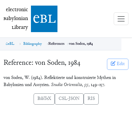
electronic Babylonian Library (eBL)
electronic
e
bl
B
abylonian
L
ibrary
eBL
Bibliography
References
von Soden, 1984
Reference:
von Soden, 1984
Edit
von Soden, W. (1984). Reflektierte und konstruierte Mythen in
Babylonien und Assyrien.
Studia Orientalia
,
55
, 149–157.
BibTeX
CSL-JSON
RIS