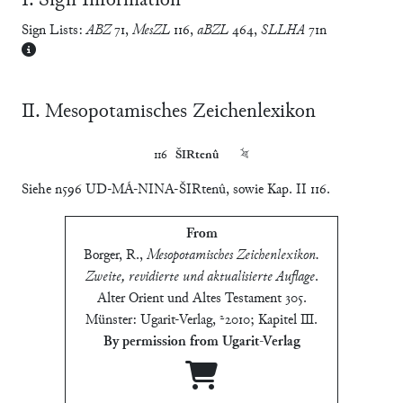
Ⅰ. Sign Information
Sign Lists:
ABZ
71
,
MesZL
116
,
aBZL
464
,
SLLHA
71n
Ⅱ. Mesopotamisches Zeichenlexikon
116	
ŠIRtenû
	𒋔
Siehe n596 UD-MÁ-NINA-ŠIRtenû, sowie Kap. II 116.
From
Borger, R.
,
Mesopotamisches Zeichenlexikon.
Zweite, revidierte und aktualisierte Auflage
.
Alter Orient und Altes Testament 305.
Münster: Ugarit-Verlag, ²2010; Kapitel Ⅲ
.
By permission from Ugarit-Verlag