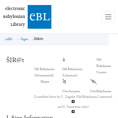
electronic Babylonian Library (eBL)
electronic
e
bl
B
abylonian
L
ibrary
eBL
Signs
ŠIR@t
ŠIR@t
𒋔
Old
Babylonian
Old Babylonian
Old Babylonian
Cursive
(Monumental)
(Literature)
𒋔
𒋔
Hittite
Neo-Assyrian
Neo-Babylonian
Cuneiform fonts by C. Ziegeler (Old Babylonian Literature)
and S. Vanseveren (rest)