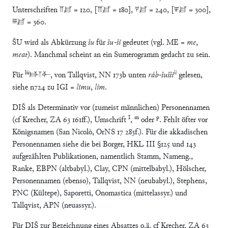
Unterschriften 𒈫𒋗 = 120, [𒐈𒋗 = 180], 𒐼𒋗 = 240, [𒐊𒋗 = 300],
𒐋𒋗 = 360.
ŠU wird als Abkürzung
šu
für
šu-ši
gedeutet (vgl. ME =
me
,
meat
). Manchmal scheint an ein Sumerogramm gedacht zu sein.
lú
ši
Für
𒃲𒁹𒅆, von Tallqvist, NN 173b unten
ráb-šušši
gelesen,
siehe n724 zu IGI =
līmu
,
lim
.
DIŠ als Determinativ vor (zumeist männlichen) Personennamen
I
m
p
(cf Krecher, ZA 63 161ff.), Umschrift
,
oder
. Fehlt öfter vor
Königsnamen (San Nicolò, OrNS 17 283f.). Für die akkadischen
Personennamen siehe die bei Borger, HKL III §125 und 143
aufgezählten Publikationen, namentlich Stamm, Nameng.,
Ranke, EBPN (altbabyl.), Clay, CPN (mittelbabyl.), Hölscher,
Personennamen (ebenso), Tallqvist, NN (neubabyl.), Stephens,
PNC (Kültepe), Saporetti, Onomastica (mittelassyr.) und
Tallqvist, APN (neuassyr.).
Für DIŠ zur Bezeichnung eines Absatzes o.ä. cf Krecher, ZA 63