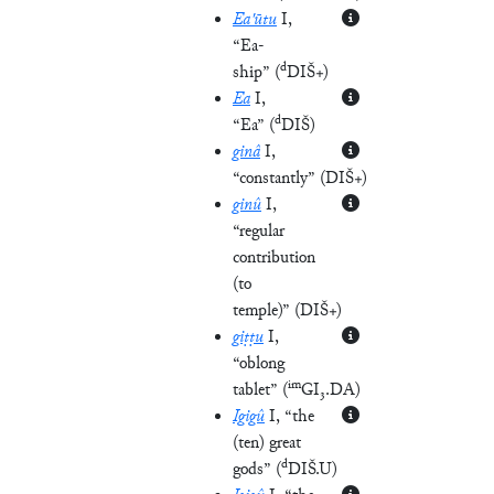
Ea'ūtu
I
,
“Ea-
d
ship”
(
DIŠ+
)
Ea
I
,
d
“Ea”
(
DIŠ
)
ginâ
I
,
“constantly”
(
DIŠ+
)
ginû
I
,
“regular
contribution
(to
temple)”
(
DIŠ+
)
giṭṭu
I
,
“oblong
im
tablet”
(
GI₃.DA
)
Igigû
I
, “the
(ten) great
d
gods”
(
DIŠ.U
)