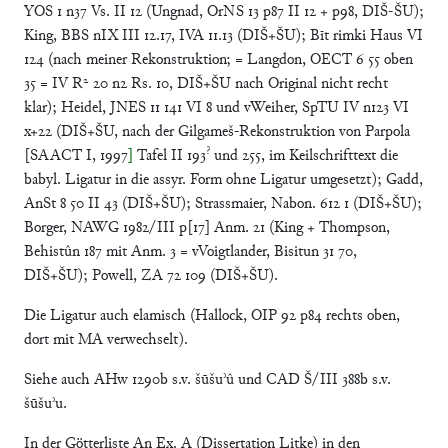
YOS 1 n37 Vs. II 12 (Ungnad, OrNS 13 p87 II 12 + p98, DIŠ-ŠU);
King, BBS nIX III 12.17, IVA 11.13 (DIŠ+ŠU); Bīt rimki Haus VI
124 (nach meiner Rekonstruktion; = Langdon, OECT 6 55 oben
35 = IV R² 20 n2 Rs. 10, DIŠ+ŠU nach Original nicht recht
klar); Heidel, JNES 11 141 VI 8 und vWeiher, SpTU IV n123 VI
x+22 (DIŠ+ŠU, nach der Gilgameš-Rekonstruktion von Parpola
?
[SAACT I, 1997
]
Tafel II 193
und 255, im Keilschrifttext die
babyl. Ligatur in die assyr. Form ohne Ligatur umgesetzt); Gadd,
AnSt 8 50 II 43 (DIŠ+ŠU); Strassmaier, Nabon. 612 1 (DIŠ+ŠU);
Borger, NAWG 1982/III p[17] Anm. 21 (King + Thompson,
Behistûn 187 mit Anm. 3 = vVoigtlander, Bisitun 31 70,
DIŠ+ŠU); Powell, ZA 72 109 (DIŠ+ŠU).
Die Ligatur auch elamisch (Hallock, OIP 92 p84 rechts oben,
dort mit MA verwechselt).
Siehe auch AHw 1290b s.v. šūšuʾû und CAD Š/III 388b s.v.
šūšuʾu.
In der Götterliste An Ex. A (Dissertation Litke) in den