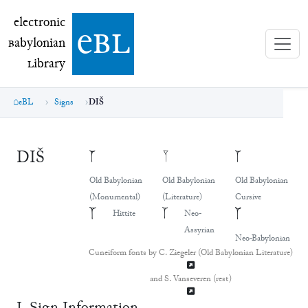
electronic Babylonian Library (eBL)
electronic
e
bl
B
abylonian
L
ibrary
eBL
Signs
DIŠ
DIŠ
𒁹
𒁹
𒁹
Old Babylonian
Old Babylonian
Old Babylonian
(Monumental)
(Literature)
Cursive
𒁹
𒁹
𒁹
Hittite
Neo-
Assyrian
Neo-Babylonian
Cuneiform fonts by C. Ziegeler (Old Babylonian Literature)
and S. Vanseveren (rest)