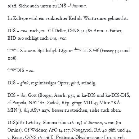
?
163ff. Siehe auch unten zu DIŠ =
šumma
.
In Kültepe wird ein senkrechter Keil als Worttrenner gebraucht.
DIŠ =
ana
, nach, zu. Cf Deller, OrNS 31 480 Anm. 1. Farber,
BID 160 schlägt auch
ina
ₓ, vor.
dingir
dingir
LX =
anu
. Spätbabyl. Ligatur
+LX 􀂚 (Fossey p31 und
1108).
dingir
DIŠ =
ea
.
DIŠ =
ginû
, regelmässiges Opfer;
ginâ
, ständig.
DIŠ =
ilu
, Gott (Borger, Asarh. p31; in ká-DIŠ und ká-DIŠ-DIŠ,
cf Parpola, NAT 62, Zadok, Rép. géogr. VIII 45 Mitte “KÁ-
MIN”).
ili
₆ ASy⁴ n276 besser zu streichen, siehe auch oben.
?
DIŠ(diš? Leichty, Šumma izbu 216 119) =
šumma
, wenn (in
Omina). Cf Weidner, AfO 14 177, Nougayrol, RA 40 58ff. und 44
7, Kraus, OrNS 16 176ff., Pettinato, Ölwahrsagung I p114; vgl.