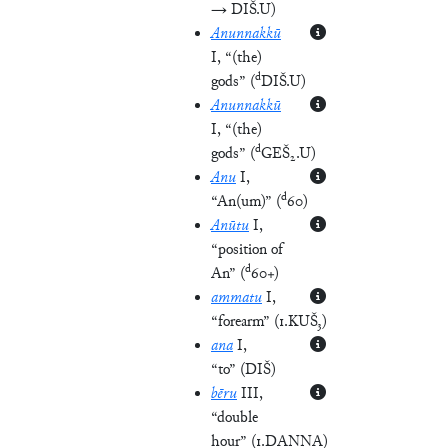
→ DIŠ.U
)
Anunnakkū
I
, “(the)
d
gods”
(
DIŠ.U
)
Anunnakkū
I
, “(the)
d
gods”
(
GEŠ₂.U
)
Anu
I
,
d
“An(um)”
(
60
)
Anūtu
I
,
“position of
d
An”
(
60+
)
ammatu
I
,
“forearm”
(
1.KUŠ₃
)
ana
I
,
“to”
(
DIŠ
)
bēru
III
,
“double
hour”
(
1.DANNA
)