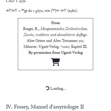
CAD T 433a.
im
im
𒅎𒁹𒁕 =
gì-da =
giṭṭu
, wie (
)𒁍𒁕 (n580).
From
Borger, R.
,
Mesopotamisches Zeichenlexikon.
Zweite, revidierte und aktualisierte Auflage
.
Alter Orient und Altes Testament 305.
Münster: Ugarit-Verlag, ²2010; Kapitel Ⅲ
.
By permission from Ugarit-Verlag
Ⅲ. Palaeography