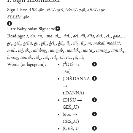
Ⅰ. Sign Information
Sign Lists:
ABZ
480
,
HZL
356
,
MesZL
748
,
aBZL
390
,
SLLHA
480
La
te
Ba
bylonian
Si
gns:
76
Readings:
1
,
60
,
an
,
ana
,
aš
₁₀,
daš
₂,
deš
,
diš
,
diša
,
duš
₂,
eš
₄,
gala
₁₀,
x
ge
₃,
geš
₂,
gešta
,
gi
₃,
giš
₂,
ĝeš
₂,
ĝiš
₂,
il
₄,
ili
₆,
iš
₄,
m
,
makaš
,
makkaš
,
muš
₇,
saĝtak
₄,
salubug
₂,
salugub
₂,
sandak
₄,
santa
₄,
santag
₄,
santak
₄,
šantag
,
šantak
,
tal
₄,
taš
₂,
til
₅,
tiš
,
tiz
,
ṭiš
,
uš
₉
d
Words (as logogram):
(
DIŠ →
d
60
)
(
DIŠ.DANNA
→
1.DANNA
)
(
DIŠ.U →
GEŠ₂.U
)
(
600 →
GEŠ₂.U
)
(
GEŠ₂.U