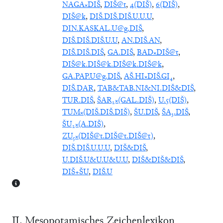
NAGA×DIŠ
,
DIŠ@t
,
4(DIŠ)
,
6(DIŠ)
,
DIŠ@k
,
DIŠ.DIŠ.DIŠ.U.U.U
,
DIN.KASKAL.U@g.DIŠ
,
DIŠ.DIŠ.DIŠ.U.U
,
AN.DIŠ.AN
,
DIŠ.DIŠ.DIŠ
,
GA.DIŠ
,
BAD×DIŠ@t
,
DIŠ@k.DIŠ@k.DIŠ@k.DIŠ@k
,
GA.PAP.U@g.DIŠ
,
AŠ.HI×DIŠ.GI₄
,
DIŠ.DAR
,
TAB&TAB.NI&NI.DIŠ&DIŠ
,
TUR.DIŠ
,
ŠAR₂×(GAL.DIŠ)
,
U.5(DIŠ)
,
TUM×(DIŠ.DIŠ.DIŠ)
,
ŠU.DIŠ
,
ŠA₃.DIŠ
,
ŠU₂×(A.DIŠ)
,
ZU₅×(DIŠ@t.DIŠ@t.DIŠ@t)
,
DIŠ.DIŠ.U.U.U
,
DIŠ&DIŠ
,
U.DIŠ.U&U.U&U.U
,
DIŠ&DIŠ&DIŠ
,
DIŠ+ŠU
,
DIŠ.U
Ⅱ. Mesopotamisches Zeichenlexikon