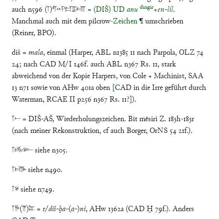
dingir
auch n596 (𒁹)𒌓𒀭􀀜𒆤
= (DIŠ) UD
anu
+
en-líl
.
Manchmal auch mit dem pilcrow
-Zeichen
¶ umschrieben
(Reiner, BPO).
diš =
mala
, einmal (Harper, ABL n1385 11 nach Parpola, OLZ 74
24; nach CAD M/I 146f. auch ABL n367 Rs. 11, stark
abweichend von der Kopie Harpers, von Cole + Machinist, SAA
13 n71 sowie von AHw 401a oben
[
CAD in die Irre geführt durch
Waterman, RCAE II p256 n367 Rs. 11?
]
).
𒁹𒀸 = DIŠ-AŠ, Wiederholungszeichen. Bīt mēsiri Z. 183h-183r
(nach meiner Rekonstruktion, cf auch Borger, OrNS 54 21f.).
𒁹𒆜𒁍 siehe n305.
𒁹𒌑 siehe n490.
𒁹𒊺 siehe n749.
𒁹𒄩(𒀀)𒉌 =
t
/
diš-ḫa-
(
a-
)
ni
, AHw 1362a (CAD Ḫ 79f.). Anders