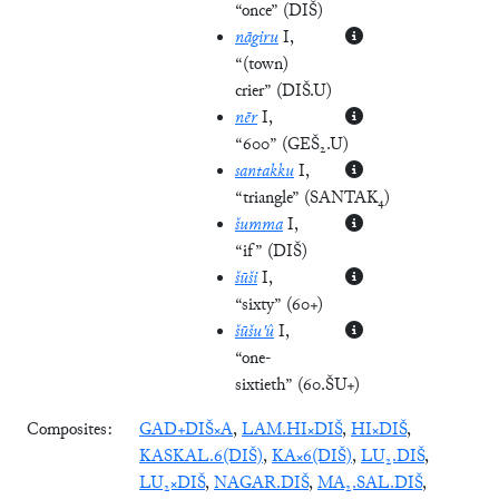
“once”
(
DIŠ
)
nāgiru
I
,
“(town)
crier”
(
DIŠ.U
)
nēr
I
,
“600”
(
GEŠ₂.U
)
santakku
I
,
“triangle”
(
SANTAK₄
)
šumma
I
,
“if”
(
DIŠ
)
šūši
I
,
“sixty”
(
60+
)
šūšu'û
I
,
“one-
sixtieth”
(
60.ŠU+
)
Composites:
GAD+DIŠ×A
,
LAM.HI×DIŠ
,
HI×DIŠ
,
KASKAL.6(DIŠ)
,
KA×6(DIŠ)
,
LU₂.DIŠ
,
LU₂×DIŠ
,
NAGAR.DIŠ
,
MA₂.SAL.DIŠ
,