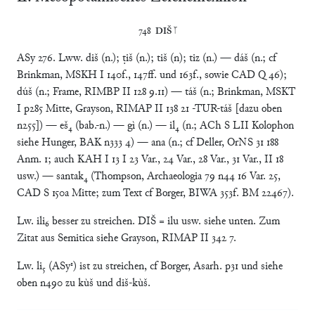
748	
DIŠ
 𒁹
ASy 276. Lww. diš (n.); ṭiš (n.); tiš (n); tiz (n.) — dáš (n.; cf
Brinkman, MSKH I 140f., 147ff. und 163f., sowie CAD Q 46);
dúš (n.; Frame, RIMBP II 128 9.11) — táš (n.; Brinkman, MSKT
I p285 Mitte, Grayson, RIMAP II 138 21 -TUR-táš [dazu oben
n255]) — eš₄ (bab.-n.) — gì (n.) — il₄ (n.; ACh S LII Kolophon
siehe Hunger, BAK n333 4) — ana (n.; cf Deller, OrNS 31 188
Anm. 1; auch KAH I 13 I 23 Var., 24 Var., 28 Var., 31 Var., II 18
usw.) — santak₄ (Thompson, Archaeologia 79 n44 16 Var. 25,
CAD S 150a Mitte; zum Text cf Borger, BIWA 353f. BM 22467).
Lw. ili₆ besser zu streichen. DIŠ = ilu usw. siehe unten. Zum
Zitat aus Semitica siehe Grayson, RIMAP II 342 7.
Lw. li₅ (ASy¹) ist zu streichen, cf Borger, Asarh. p31 und siehe
oben n490 zu kùš und diš-kùš.