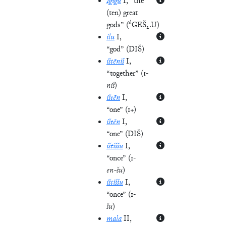
Igigû
I
, “the
(ten) great
d
gods”
(
GEŠ₂.U
)
ilu
I
,
“god”
(
DIŠ
)
ištēniš
I
,
“together”
(
1-
niš
)
ištēn
I
,
“one”
(
1+
)
ištēn
I
,
“one”
(
DIŠ
)
ištiššu
I
,
“once”
(
1-
en-šu
)
ištiššu
I
,
“once”
(
1-
šu
)
mala
II
,