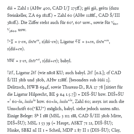
diš = Zahl 1 (AHw 400, CAD I/J 275ff.); géš gíš, gešta (dazu
Steinkeller, ZA 69 182ff.) = Zahl 60 (AHw 1288f., CAD Š/III
380ff.). Die Ziffer steht auch für 60², 60³ usw., sowie für ¹⁄₆₀,
¹⁄₃₆₀₀ usw.
en
+
en
𒁹𒂗 = 1
-en
,
ištēn
, 1(diš
-en
); Ligatur 􀀺 = 1+
en
,
ištēn
,
1(diš+
en
).
+
et
􀂙 = 1
-et
,
ištēt
, 1(diš+
et
); babyl.
𒁹𒋗, Ligatur 𒍵 (wie n808 KU; auch babyl. 𒍵 [o.ä.]; cf CAD
Š/III 381b und 380b, AHw 1288f. [besonders sub šūši 2].
Delitzsch, HWB 694f, sowie Thureau-D., RA 27 78 [zitiert für
die Ligatur Hilprecht, BE 9 n4 1.5.7]) = DIŠ-ŠU bzw. DIŠ+ŠU
?
šu
+
šu
=
60
-šu
,
šusšu
bzw. 60+
šu
,
šusšu
, Zahl 60; assyr. ist auch die
Umschrift 60(“KU”) möglich, babyl. siehe jedoch unten n811.
Einige Belege: Sᵇ I 188 (MSL 3 112 188, CAD Š/III 380b Mitte,
DIŠ+ŠU); MSL 1 53 39 (= Haupt, ASKT 71 21, DIŠ-ŠU);
Hinke, SBKI nI II 1 = Scheil, MDP 2 87 II 1 (DIS-ŠU); Clay,