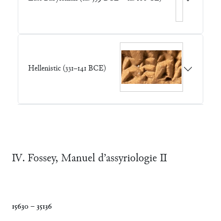
Hellenistic (331–141 BCE)
Ⅳ. Fossey, Manuel d’assyriologie Ⅱ
15630
–
35136