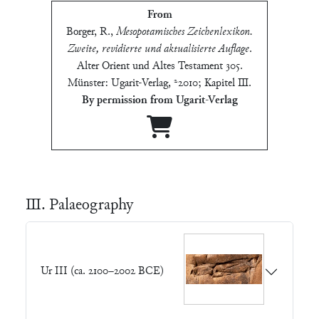
From
Borger, R.
,
Mesopotamisches Zeichenlexikon.
Zweite, revidierte und aktualisierte Auflage
.
Alter Orient und Altes Testament 305.
Münster: Ugarit-Verlag, ²2010; Kapitel Ⅲ
.
By permission from Ugarit-Verlag
Ⅲ. Palaeography
Ur III (ca. 2100–2002 BCE)