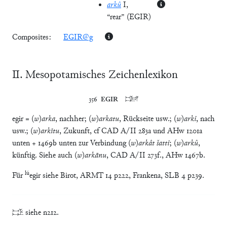
arkû
I
,
“rear”
(
EGIR
)
Composites:
EGIR@g
Ⅱ. Mesopotamisches Zeichenlexikon
356	
EGIR
	𒂕
egir = (
w
)
arka
, nachher; (
w
)
arkatu
, Rückseite usw.; (
w
)
arki
, nach
usw.; (
w
)
arkītu
, Zukunft, cf CAD A/II 283a und AHw 1201a
unten + 1469b unten zur Verbindung (
w
)
arkât šatti
; (
w
)
arkû
,
künftig. Siehe auch (
w
)
arkānu
, CAD A/II 273f., AHw 1467b.
lú
Für
egir siehe Birot, ARMT 14 p222, Frankena, SLB 4 p239.
𒃾 siehe n212.