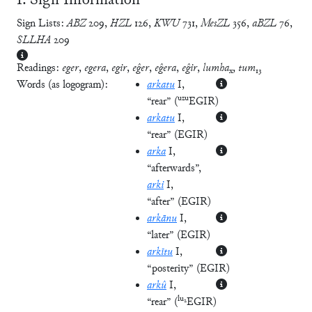
Ⅰ. Sign Information
Sign Lists:
ABZ
209
,
HZL
126
,
KWU
731
,
MesZL
356
,
aBZL
76
,
SLLHA
209
Readings:
eger
,
egera
,
egir
,
eĝer
,
eĝera
,
eĝir
,
lumha
,
tum
₁₃
x
Words (as logogram):
arkatu
I
,
uzu
“rear”
(
EGIR
)
arkatu
I
,
“rear”
(
EGIR
)
arka
I
,
“afterwards”
,
arki
I
,
“after”
(
EGIR
)
arkānu
I
,
“later”
(
EGIR
)
arkītu
I
,
“posterity”
(
EGIR
)
arkû
I
,
lu₂
“rear”
(
EGIR
)