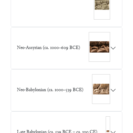
Neo-Assyrian (ca. 1000–609 BCE)
Neo-Babylonian (ca. 1000–539 BCE)
Late Babylonian (ca. 539 BCE – ca. 100 CE)