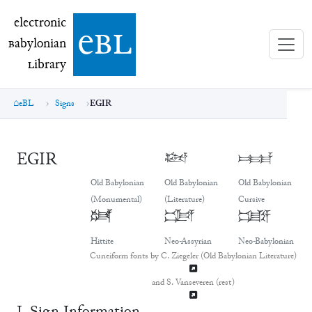
electronic Babylonian Library (eBL)
electronic
e
bl
B
abylonian
L
ibrary
eBL
Signs
EGIR
EGIR
𒂕
𒂕
Old Babylonian
Old Babylonian
Old Babylonian
(Monumental)
(Literature)
Cursive
𒂕
𒂕
𒂕
Hittite
Neo-Assyrian
Neo-Babylonian
Cuneiform fonts by C. Ziegeler (Old Babylonian Literature)
and S. Vanseveren (rest)