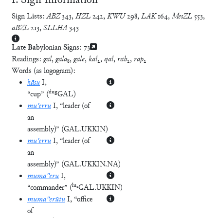
Ⅰ. Sign Information
Sign Lists:
ABZ
343
,
HZL
242
,
KWU
298
,
LAK
164
,
MesZL
553
,
aBZL
213
,
SLLHA
343
La
te
Ba
bylonian
Si
gns:
73
Readings:
gal
,
gala
₈,
gale
,
kal
₂,
qal
,
rab
₂,
rap
₂
Words (as logogram):
kāsu
I
,
dug
“cup”
(
GAL
)
mu'erru
I
, “leader (of
an
assembly)”
(
GAL.UKKIN
)
mu'erru
I
, “leader (of
an
assembly)”
(
GAL.UKKIN.NA
)
muma''eru
I
,
lu₂
“commander”
(
GAL.UKKIN
)
muma''erūtu
I
, “office
of