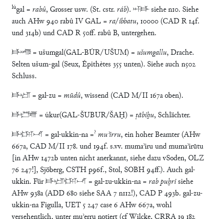
lú
gal =
rabû
, Grosser usw. (St. cstr.
ráb
). 𒀭𒃲 siehe n10. Siehe
auch AHw 940 rabû IV GAL =
ra
/
ibbatu
, 10000 (CAD R 14f.
und 314b) und CAD R 50ff. rabû B, untergehen.
𒃲𒁔 = ušumgal(GAL-BÚR/UŠUM) =
ušumgallu
, Drache.
Selten ušum-gal (Seux, Épithètes 355 unten). Siehe auch n502
Schluss.
𒃲𒍪 = gal-zu =
mūdû
, wissend (CAD M/II 167a oben).
𒃲𒋚 = úkur(GAL-ŠUBUR/ŠAḪ) =
ṭābiḫu
, Schlächter.
?
𒃲𒌺𒈾 = gal-ukkin-na =
muʾirru
, ein hoher Beamter (AHw
667a, CAD M/II 178. und 194f. s.vv. mumaʾiru und mumaʾirūtu
[in AHw 1472b unten nicht anerkannt, siehe dazu vSoden, OLZ
76 247!], Sjöberg, CSTH p96f., Stol, SOBH 94ff.). Auch gal-
ukkin. Für 𒃲𒍪𒌺𒈾 = gal-zu-ukkin-na =
rab puḫri
siehe
AHw 938a (ADD 680 siehe SAA 7 n112!), CAD P 493b. gal-zu-
ukkin-na Figulla, UET 5 247 case 6 AHw 667a, wohl
versehentlich, unter muʾerru notiert (cf Wilcke, CRRA 19 182