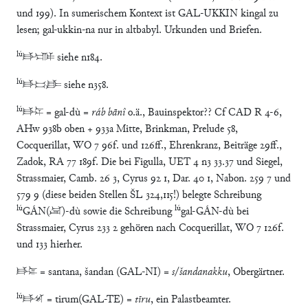
und 199). In sumerischem Kontext ist GAL-UKKIN kingal zu
lesen; gal-ukkin-na nur in altbabyl. Urkunden und Briefen.
lú
𒃲𒊕 siehe n184.
lú
𒃲𒁉𒈜 siehe n358.
lú
𒃲𒆕 = gal-dù =
ráb bānî
o.ä., Bauinspektor?? Cf CAD R 4-6,
AHw 938b oben + 933a Mitte, Brinkman, Prelude 58,
Cocquerillat, WO 7 96f. und 126ff., Ehrenkranz, Beiträge 29ff.,
Zadok, RA 77 189f. Die bei Figulla, UET 4 n3 33.37 und Siegel,
Strassmaier, Camb. 26 3, Cyrus 92 1, Dar. 40 1, Nabon. 259 7 und
579 9 (diese beiden Stellen ŠL 324,115!) belegte Schreibung
lú
lú
GÁN(𒃷)-dù sowie die Schreibung
gal-GÁN-dù bei
Strassmaier, Cyrus 233 2 gehören nach Cocquerillat, WO 7 126f.
und 133 hierher.
𒃲𒉌 = santana, šandan (GAL-NI) =
s
/
šandanakku
, Obergärtner.
lú
𒃲𒋼 = tirum(GAL-TE) =
tīru
, ein Palastbeamter.