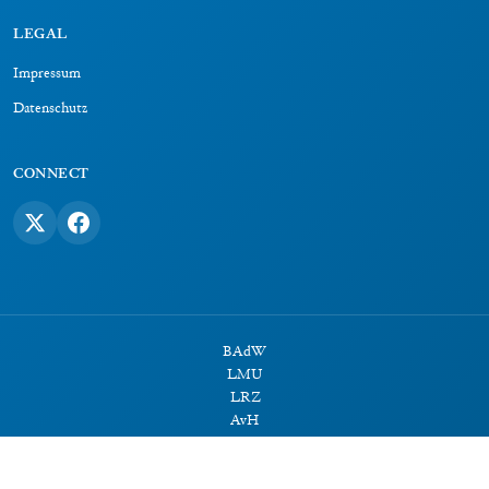
LEGAL
Impressum
Datenschutz
CONNECT
BAdW
LMU
LRZ
AvH
©
2026
electronic Babylonian Library