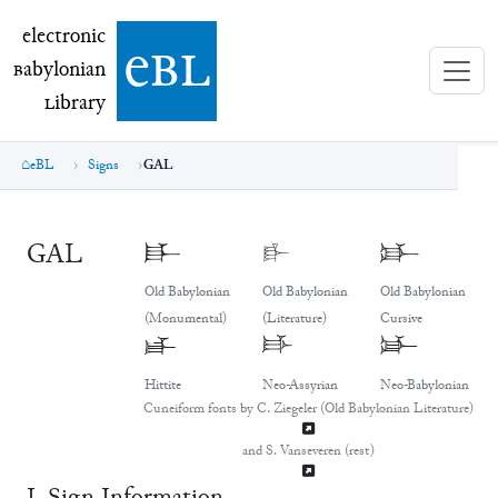
electronic Babylonian Library (eBL)
electronic
e
bl
B
abylonian
L
ibrary
eBL
Signs
GAL
GAL
𒃲
𒃲
𒃲
Old Babylonian
Old Babylonian
Old Babylonian
(Monumental)
(Literature)
Cursive
𒃲
𒃲
𒃲
Hittite
Neo-Assyrian
Neo-Babylonian
Cuneiform fonts by C. Ziegeler (Old Babylonian Literature)
and S. Vanseveren (rest)