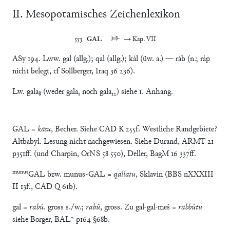
Ⅱ. Mesopotamisches Zeichenlexikon
553	
GAL
	𒃲	→ Kap. VII
ASy 194. Lww. gal (allg.); qal (allg.); kál (üw. a.) — ráb (n.; ráp
nicht belegt, cf Sollberger, Iraq 36 236).
Lw. gala₈ (weder gala₁ noch gala₁₂) siehe 1. Anhang.
GAL =
kāsu
, Becher. Siehe CAD K 255f. Westliche Randgebiete?
Altbabyl. Lesung nicht nachgewiesen. Siehe Durand, ARMT 21
p351ff. (und Charpin, OrNS 58 550), Deller, BagM 16 337ff.
munus
GAL bzw. munus-GAL =
qallatu
, Sklavin (BBS nXXXIII
II 13f., CAD Q 61b).
gal =
rabû
. gross s./w.;
rabû
, gross. Zu gal-gal-meš =
rabbûtu
siehe Borger, BAL² p164 §68b.