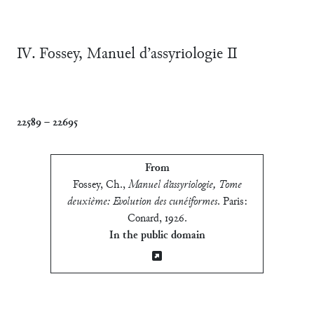
Ⅳ. Fossey, Manuel d’assyriologie Ⅱ
22589
–
22695
From
Fossey, Ch.
,
Manuel d’assyriologie, Tome
deuxième: Evolution des cunéiformes
.
Paris:
Conard, 1926
.
In the public domain