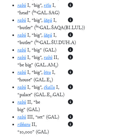
rabû
I
, “big”
,
rēšu
I
,
lu₂
“head”
(
GAL.SAG
)
rabû
I
, “big”
,
šāqû
I
,
lu₂
“butler”
(
GAL.ŠAQA(BI.LUL)
)
rabû
I
, “big”
,
šāqû
I
,
lu₂
“butler”
(
GAL.ŠU.DUH.A
)
rabû
I
, “big”
(
GAL
)
rabû
I
, “big”
,
rabû
II
,
“be big”
(
GAL.AM₃
)
rabû
I
, “big”
,
bītu
I
,
“house”
(
GAL.E₂
)
rabû
I
, “big”
,
ēkallu
I
,
“palace”
(
GAL.E₂.GAL
)
rabû
II
, “be
big”
(
GAL
)
rabû
III
, “set”
(
GAL
)
ribbatu
II
,
“10,000”
(
GAL
)