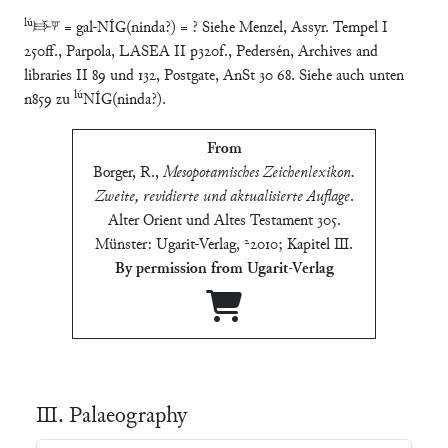
lú
𒃲𒃻 = gal-NÍG(ninda?) = ? Siehe Menzel, Assyr. Tempel I
250ff., Parpola, LASEA II p320f., Pedersén, Archives and
libraries II 89 und 132, Postgate, AnSt 30 68. Siehe auch unten
lú
n859 zu
NÍG(ninda?).
From
Borger, R.
,
Mesopotamisches Zeichenlexikon.
Zweite, revidierte und aktualisierte Auflage
.
Alter Orient und Altes Testament 305.
Münster: Ugarit-Verlag, ²2010; Kapitel Ⅲ
.
By permission from Ugarit-Verlag
Ⅲ. Palaeography