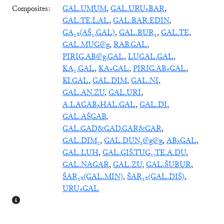
Composites:
GAL.UMUM
,
GAL.URU×BAR
,
GAL.TE.LAL
,
GAL.BAR.EDIN
,
GA₂×(AŠ₂.GAL)
,
GAL.BUR₂
,
GAL.TE
,
GAL.MUG@g
,
RAB.GAL
,
PIRIG.AB@g.GAL
,
LUGAL.GAL
,
KA₂.GAL
,
KA×GAL
,
PIRIG.AB×GAL
,
KI.GAL
,
GAL.DIM
,
GAL.NI
,
GAL.AN.ZU
,
GAL.URI
,
A.LAGAB×HAL.GAL
,
GAL.DI
,
GAL.AŠGAB
,
GAL.GAD&GAD.GAR&GAR
,
GAL.DIM₂
,
GAL.DUN₃@g@g
,
AB×GAL
,
GAL.LUH
,
GAL.GIŠ.TUG₂.TE.A.DU
,
GAL.NAGAR
,
GAL.ZU
,
GAL.ŠUBUR
,
ŠAR₂×(GAL.MIN)
,
ŠAR₂×(GAL.DIŠ)
,
URU×GAL