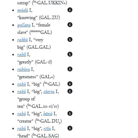
lu₂
satrap”
(
GAL.UKKIN+
)
mūdû
I
,
“knowing”
(
GAL.ZU
)
qallatu
I
, “female
munus
slave”
(
GAL
)
rabbû
I
, “very
big”
(
GAL.GAL
)
rabîš
I
,
“greatly”
(
GAL-
iš
)
rabûtu
I
,
“greatness”
(
GAL+
)
lu₂
rabû
I
, “big”
(
GAL
)
rabû
I
, “big”
,
ešartu
I
,
“group of
lu₂
ten”
(
GAL.10-
ti
/
te
)
rabû
I
, “big”
,
bānû
I
,
lu₂
“creator”
(
GAL.DU₃
)
rabû
I
, “big”
,
rēšu
I
,
lu₂
“head”
(
GAL.SAG
)