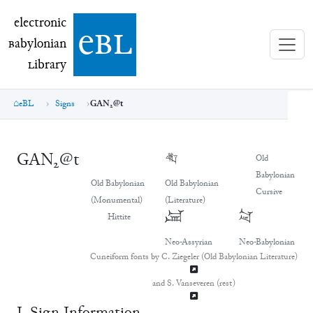
electronic Babylonian Library (eBL)
electronic
e
bl
B
abylonian
L
ibrary
eBL
Signs
GAN₂@t
GAN₂@t
𒃸
Old
Babylonian
Old Babylonian
Old Babylonian
Cursive
(Monumental)
(Literature)
𒃸
𒃸
Hittite
Neo-Assyrian
Neo-Babylonian
Cuneiform fonts by C. Ziegeler (Old Babylonian Literature)
and S. Vanseveren (rest)