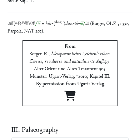
Siehe Kap. II.
dingir
𒃸(𒀭)𒂄𒐊𒀾
/𒐋
=
kár
-(
)
dun-iá-
áš
/
àš
(Borger, OLZ 51 332,
Parpola, NAT 201).
From
Borger, R.
,
Mesopotamisches Zeichenlexikon.
Zweite, revidierte und aktualisierte Auflage
.
Alter Orient und Altes Testament 305.
Münster: Ugarit-Verlag, ²2010; Kapitel Ⅲ
.
By permission from Ugarit-Verlag
Ⅲ. Palaeography