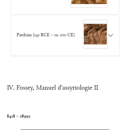
Parthian (141 BCE – ca. 100 CE)
Ⅳ. Fossey, Manuel d’assyriologie Ⅱ
8428
–
28992