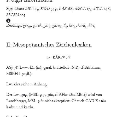
Ⅰ. Sign Information
Sign Lists:
ABZ
105
,
KWU
349
,
LAK
186
,
MesZL
175
,
aBZL
246
,
SLLHA
105
Readings:
gar
₁₉,
garak
,
gur
₆,
guru
₆,
il
,
kar
₂,
kara
₂,
kiri
₂
x
Ⅱ. Mesopotamisches Zeichenlexikon
175	
KÁR
 𒃸, 􀁆
ASy 78. Lww. kár (n.); garak (mittelbab. N.P., cf Brinkman,
MSKH I 305ff.).
Lw. kára siehe 1. Anhang.
Der Lw. gar₁₉ (MSL 9 77 36a, cf AHw 282a Mitte) wird von
Landsberger, MSL 9 81 nicht akzeptiert. Cf auch CAD K 216a
karbu und kardu.