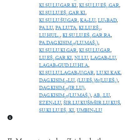
KI.SU.LU.GAR.KI
,
KI.SU.LU.EŠ₂.GAR
,
KI.SU.LU.EŠ₂.GAR.KI
,
KI.SU.LU.ŠU.GAR
,
KA×LU
,
LU×BAD
,
PA.LU
,
PA.LU.TA
,
KI.LU.EŠ₂
,
LU.HUL₂
,
KI.SU.LU.EŠ₂.GAR.RA
,
PA.DAG.KISIM₅×(LU.MAŠ₂)
,
KI.SU.LU.KI.GAR
,
KI.SU.LU.GAR
,
LU.EŠ₂.GAR.KI
,
NI.LU
,
LAGAB×LU
,
LAGAB×GUD.LU.HI.A
,
KI.SU.LU.LAGAB×U.GAR
,
LU.KI.KAK
,
DAG.KISIM₅×LU
,
(LU.EŠ₂)&(LU.EŠ₂)
,
DAG.KISIM₅×(IR.LU)
,
DAG.KISIM₅×(LU.MAŠ₂)
,
AB₂.LU
,
EZEN×LU
,
ŠIR.LU.KUŠ&ŠIR.LU.KUŠ
,
SU.KI.LU.EŠ₂.KI
,
UMBIN×LU