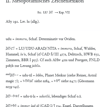
Ⅱ. Mesopotamisches Zeichenlexikon
812	
LU
	𒇻	→ Kap. VII
ASy 292. Lw. lu (allg.).
udu =
immeru
, Schaf. Determinativ vor Oviden.
𒇻𒀴 = LU/UDU-ARAD/NÍTA =
immeru
, Schaf, Widder,
Hammel;
šuʾu
, Schaf (cf CAD Š/III 417a, Delitzsch, HWB 632,
Zimmern, BBR I p55). Cf auch AHw 411a und Postgate, FNLD
p185b zur Lesung
jabilu
.
mul
𒇻𒁁 = udu-til =
bibbu
, Planet Merkur (siehe Reiner, Astral
magic 7); + 𒊕𒍑 siehe n184, + 𒄞𒌓 siehe n472 (Gössmann
n139-141).
𒇻𒋾𒆷 = udu-ti-la =
udutilû
, lebendiges Schaf o.ä.
𒇻𒆳𒁲 =
immer šad-di
(CAD I/J 134, Engel, Darstellungen