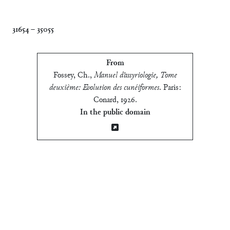
31654
–
35055
From
Fossey, Ch.
,
Manuel d’assyriologie, Tome
deuxième: Evolution des cunéiformes
.
Paris:
Conard, 1926
.
In the public domain