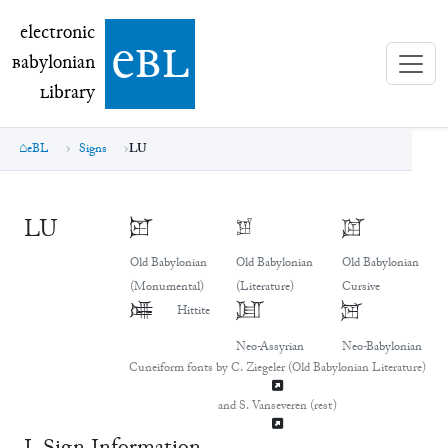
electronic Babylonian Library (eBL)
electronic
e
bl
B
abylonian
L
ibrary
eBL
Signs
LU
LU
𒇻
𒇻
𒇻
Old Babylonian
Old Babylonian
Old Babylonian
(Monumental)
(Literature)
Cursive
𒇻
𒇻
𒇻
Hittite
Neo-Assyrian
Neo-Babylonian
Cuneiform fonts by C. Ziegeler (Old Babylonian Literature)
and S. Vanseveren (rest)