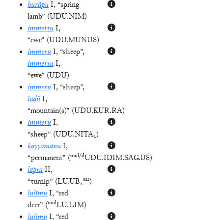
hurāpu
I
, “spring
lamb”
(
UDU.NIM
)
immertu
I
,
“ewe”
(
UDU.MUNUS
)
immeru
I
, “sheep”
,
immertu
I
,
“ewe”
(
UDU
)
immeru
I
, “sheep”
,
šadû
I
,
“mountain(s)”
(
UDU.KUR.RA
)
immeru
I
,
“sheep”
(
UDU.NITA₂
)
kayyamānu
I
,
mul/d
“permanent”
(
UDU.IDIM.SAG.UŠ
)
laptu
II
,
sar
“turnip”
(
LU.UB₂
)
lulīmu
I
, “red
mul
deer”
(
LU.LIM
)
lulīmu
I
, “red