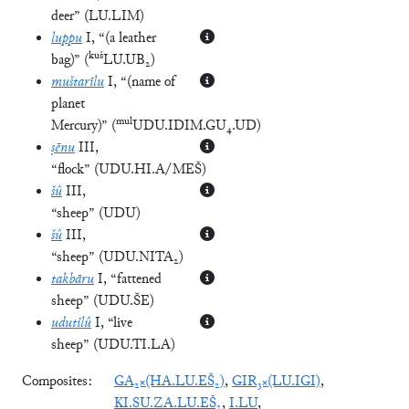
deer”
(
LU.LIM
)
luppu
I
, “(a leather
kuš
bag)”
(
LU.UB₂
)
muštarīlu
I
, “(name of
planet
mul
Mercury)”
(
UDU.IDIM.GU₄.UD
)
ṣēnu
III
,
“flock”
(
UDU.HI.A/MEŠ
)
šû
III
,
“sheep”
(
UDU
)
šû
III
,
“sheep”
(
UDU.NITA₂
)
takbāru
I
, “fattened
sheep”
(
UDU.ŠE
)
udutilû
I
, “live
sheep”
(
UDU.TI.LA
)
Composites:
GA₂×(HA.LU.EŠ₂)
,
GIR₃×(LU.IGI)
,
KI.SU.ZA.LU.EŠ₂
,
I.LU
,