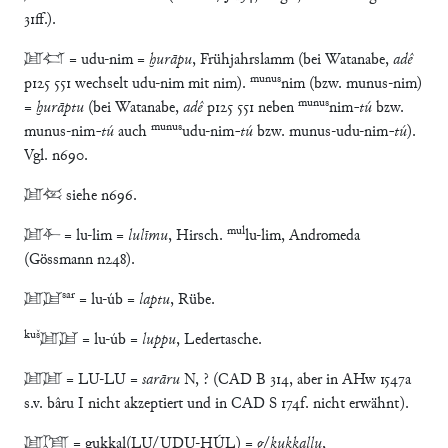
31ff.).
𒇻𒉏 = udu-nim =
ḫurāpu
, Frühjahrslamm (bei Watanabe,
adê
munus
p125 551 wechselt udu-nim mit nim).
nim (bzw. munus-nim)
munus
=
ḫurāptu
(bei Watanabe,
adê
p125 551 neben
nim
-tú
bzw.
munus
munus-nim
-tú
auch
udu-nim
-tú
bzw. munus-udu-nim
-tú
).
Vgl. n690.
𒇻𒀬 siehe n696.
mul
𒇻𒅆 = lu-lim =
lulīmu
, Hirsch.
lu-lim, Andromeda
(Gössmann n248).
sar
𒇻𒂠
= lu-úb =
laptu
, Rübe.
kuš
𒇻𒂠 = lu-úb =
luppu
, Ledertasche.
𒇻𒇻 = LU-LU =
sarāru
N, ? (CAD B 314, aber in AHw 1547a
s.v. bâru I nicht akzeptiert und in CAD S 174f. nicht erwähnt).
𒇻𒄾 = gukkal(LU/UDU-ḪÚL) =
g
/
kukkallu
,