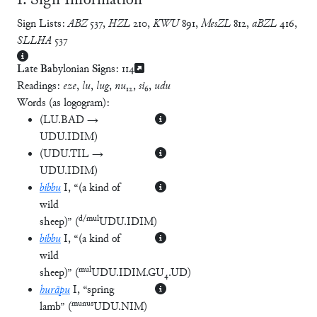
Ⅰ. Sign Information
Sign Lists:
ABZ
537
,
HZL
210
,
KWU
891
,
MesZL
812
,
aBZL
416
,
SLLHA
537
La
te
Ba
bylonian
Si
gns:
114
Readings:
eze
,
lu
,
lug
,
nu
₁₂,
si
₆,
udu
Words (as logogram):
(
LU.BAD →
UDU.IDIM
)
(
UDU.TIL →
UDU.IDIM
)
bibbu
I
, “(a kind of
wild
d/mul
sheep)”
(
UDU.IDIM
)
bibbu
I
, “(a kind of
wild
mul
sheep)”
(
UDU.IDIM.GU₄.UD
)
hurāpu
I
, “spring
munus
lamb”
(
UDU.NIM
)