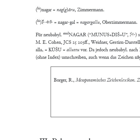
lú
(
)nagar =
nag
(
g
)
āru
, Zimmermann.
lú
(
)𒉄𒃲 = nagar-gal =
nagargallu
, Oberzimmermann.
mul
Für neubabyl.
NAGAR (“MUNUS+DIŠ+U”, 􀂥) siehe
M. E. Cohen, JCS 25 203ff., Weidner, Gestirn-Darst
allaₓ = KÚŠU =
alluttu
vor. Da jedoch neubabyl. nach
(ohne Index) umschreiben, auch wenn das Zeichen n89
Borger, R.
,
Mesopotamisches Zeichenlexikon. Zw