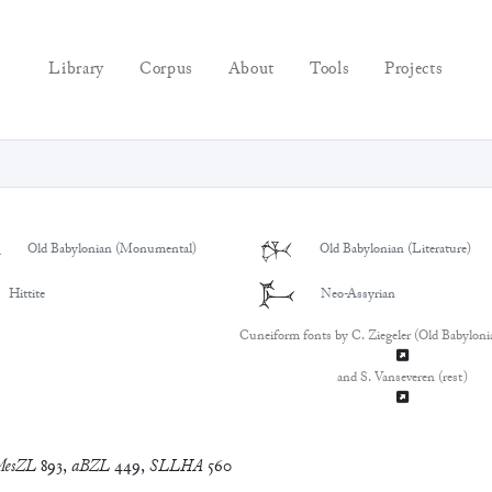
Library
Corpus
About
Tools
Projects

𒉄
Old Babylonian (Monumental)
Old Babylonian (Literature)
𒉄
Hittite
Neo-Assyrian
Cuneiform fonts by C. Ziegeler (Old Babyloni
and S. Vanseveren (rest)
esZL
893
,
aBZL
449
,
SLLHA
560