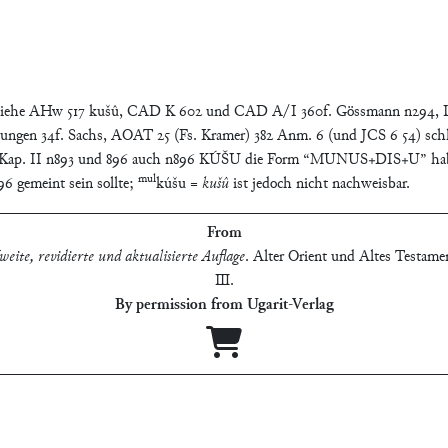
 AHw 517 kušû, CAD K 602 und CAD A/I 360f. Gössmann n294, Lands
ellungen 34f. Sachs, AOAT 25 (Fs. Kramer) 382 Anm. 6 (und JCS 6 54)
 Kap. II n893 und 896 auch n896 KÚŠU die Form “MUNUS+DIS+U” haben k
mul
6 gemeint sein sollte;
kúšu =
kušû
ist jedoch nicht nachweisbar.
From
eite, revidierte und aktualisierte Auflage
.
Alter Orient und Altes Testamen
Ⅲ
.
By permission from Ugarit-Verlag