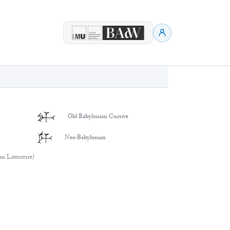
𒉄
Old Babylonian Cursive
𒉄
Neo-Babylonian
an Literature)