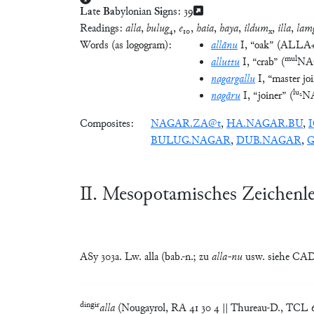
La
te
Ba
bylonian
Si
gns:
39
Readings:
alla
,
bulug
₄,
e
₁₀,
haia
,
haya
,
ildum
,
illa
,
lam
x
Words (as logogram):
allānu
I
, “oak”
(
ALLA
mul
alluttu
I
, “crab”
(
NA
nagargallu
I
, “master jo
lu₂
nagāru
I
, “joiner”
(
N
Composites:
NAGAR.ZA@t
,
HA.NAGAR.BU
,
BULUG.NAGAR
,
DUB.NAGAR
,
Ⅱ. Mesopotamisches Zeichenl
ASy 303a. Lw. alla (bab.-n.; zu
alla-nu
usw. siehe CAD 
dingir
alla
(Nougayrol, RA 41 30 4 || Thureau-D., TCL 6