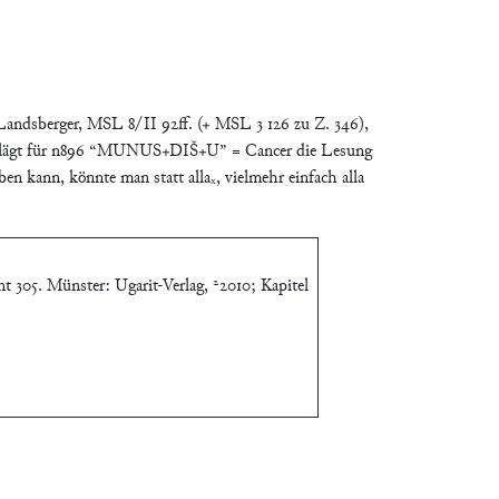
berger, MSL 8/II 92ff. (+ MSL 3 126 zu Z. 346),
 schlägt für n896 “MUNUS+DIŠ+U” = Cancer die Lesung
ann, könnte man statt allaₓ, vielmehr einfach alla
t 305. Münster: Ugarit-Verlag, ²2010; Kapitel