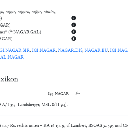
ga
,
nagar
,
nagara
,
naĝar
,
nimin
x
+
)
GAR
)
lu₂
iner”
(
NAGAR.GAL
)
AGAR
)
IGI.NAGAR.ŠIR
,
IGI.NAGAR
,
NAGAR.DIŠ
,
NAGAR.BU
,
IGI.NAG
GAL.NAGAR
exikon
893	
NAGAR
	𒉄
A/I 355, Landsberger, MSL 8/II 94).
 n47 Rs. rechts unten = RA 16 154 9, cf Lambert, BSOAS 32 595 und CRR