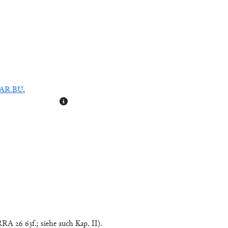
AR.BU
,
A 26 63f.; siehe auch Kap. II).