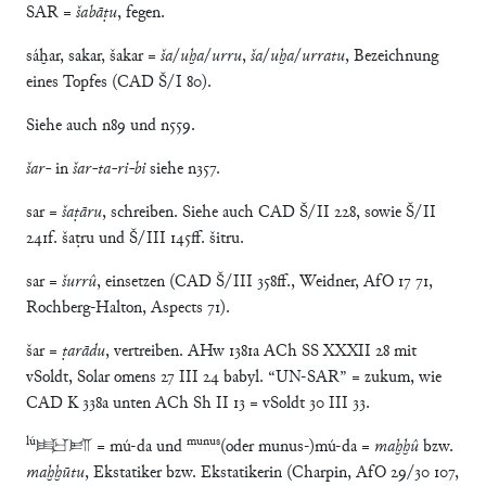
SAR =
šabāṭu
, fegen.
sáḫar, sakar, šakar =
ša
/
uḫa
/
urru
,
ša
/
uḫa
/
urratu
, Bezeichnung
eines Topfes (CAD Š/I 80).
Siehe auch n89 und n559.
šar-
in
šar-ta-ri-bi
siehe n357.
sar =
šaṭāru
, schreiben. Siehe auch CAD Š/II 228, sowie Š/II
241f. šaṭru und Š/III 145ff. šitru.
sar =
šurrû
, einsetzen (CAD Š/III 358ff., Weidner, AfO 17 71,
Rochberg-Halton, Aspects 71).
šar =
ṭarādu
, vertreiben. AHw 1381a ACh SS XXXII 28 mit
vSoldt, Solar omens 27 III 24 babyl. “UN-SAR” = zukum, wie
CAD K 338a unten ACh Sh II 13 = vSoldt 30 III 33.
lú
munus
𒊬𒁕 = mú-da und
(oder munus-)mú-da =
maḫḫû
bzw.
maḫḫūtu
, Ekstatiker bzw. Ekstatikerin (Charpin, AfO 29/30 107,