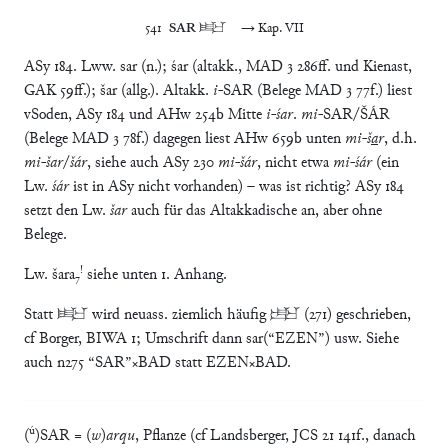
541	
SAR
 𒊬	→ Kap. VII
ASy 184. Lww. sar (n.); śar (altakk., MAD 3 286ff. und Kienast,
GAK 59ff.); šar (allg.). Altakk.
i-
SAR (Belege MAD 3 77f.) liest
vSoden, ASy 184 und AHw 254b Mitte
i-śar
.
mi-
SAR/ŠÁR
(Belege MAD 3 78f.) dagegen liest AHw 659b unten
mi-š
a
r
, d.h.
mi-šar
/
šár
, siehe auch ASy 230
mi-šár
, nicht etwa
mi-śár
(ein
Lw.
śár
ist in ASy nicht vorhanden) – was ist richtig? ASy 184
setzt den Lw.
šar
auch für das Altakkadische an, aber ohne
Belege.
!
Lw. šara₇
siehe unten 1. Anhang.
Statt 𒊬 wird neuass. ziemlich häufig 𒂡 (271) geschrieben,
cf Borger, BIWA 1; Umschrift dann sar(“EZEN”) usw. Siehe
auch n275 “SAR”×BAD statt EZEN×BAD.
ú
(
)SAR = (
w
)
arqu
, Pflanze (cf Landsberger, JCS 21 141f., danach