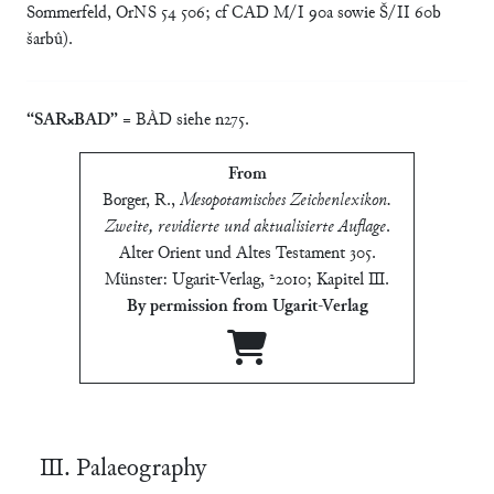
Sommerfeld, OrNS 54 506; cf CAD M/I 90a sowie Š/II 60b
šarbû).
“SAR×BAD”
= BÀD siehe n275.
From
Borger, R.
,
Mesopotamisches Zeichenlexikon.
Zweite, revidierte und aktualisierte Auflage
.
Alter Orient und Altes Testament 305.
Münster: Ugarit-Verlag, ²2010; Kapitel Ⅲ
.
By permission from Ugarit-Verlag
Ⅲ. Palaeography