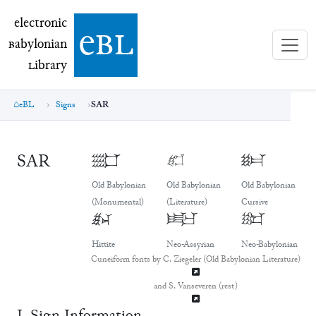
electronic Babylonian Library (eBL)
electronic
e
bl
B
abylonian
L
ibrary
eBL
Signs
SAR
SAR
𒊬
𒊬
𒊬
Old Babylonian
Old Babylonian
Old Babylonian
(Monumental)
(Literature)
Cursive
𒊬
𒊬
𒊬
Hittite
Neo-Assyrian
Neo-Babylonian
Cuneiform fonts by C. Ziegeler (Old Babylonian Literature)
and S. Vanseveren (rest)