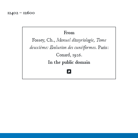
12402
–
12600
From
Fossey, Ch.
,
Manuel d’assyriologie, Tome
deuxième: Evolution des cunéiformes
.
Paris:
Conard, 1926
.
In the public domain