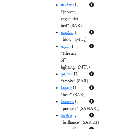
mūšaru
I
,
“(flower,
vegetable)
bed”
(
SAR
)
napāhu
I
,
“blow”
(
MU₂
)
niphu
I
,
“(the act
of)
lighting”
(
MU₂
)
qatāru
II
,
“smoke”
(
SAR
)
šabāṭu
II
,
“beat”
(
SAR
)
šaharru
I
,
“porous?”
(
SAHAR₂
)
šarūru
I
,
“brilliance”
(
SAR.ZI
)