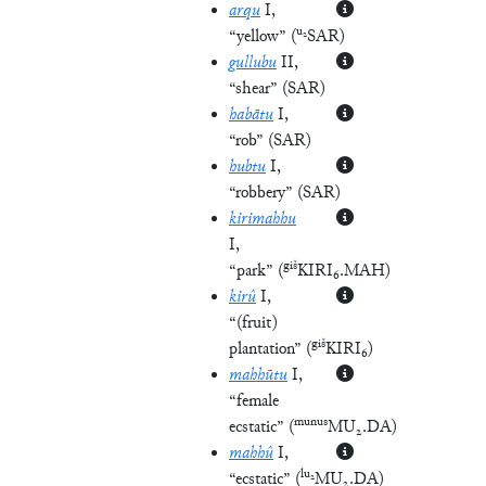
arqu
I
,
u₂
“yellow”
(
SAR
)
gullubu
II
,
“shear”
(
SAR
)
habātu
I
,
“rob”
(
SAR
)
hubtu
I
,
“robbery”
(
SAR
)
kirimahhu
I
,
giš
“park”
(
KIRI₆.MAH
)
kirû
I
,
“(fruit)
giš
plantation”
(
KIRI₆
)
mahhūtu
I
,
“female
munus
ecstatic”
(
MU₂.DA
)
mahhû
I
,
lu₂
“ecstatic”
(
MU₂.DA
)