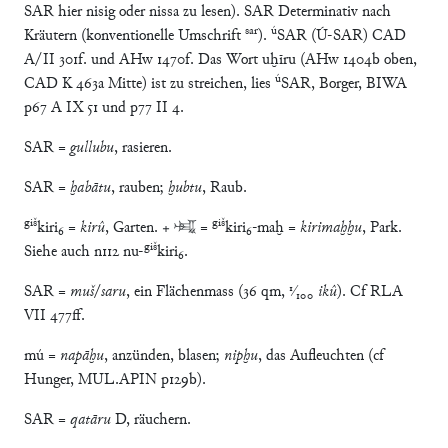
SAR hier nisig oder nissa zu lesen). SAR Determinativ nach
sar
ú
Kräutern (konventionelle Umschrift
).
SAR (Ú-SAR) CAD
A/II 301f. und AHw 1470f. Das Wort uḫīru (AHw 1404b oben,
ú
CAD K 463a Mitte) ist zu streichen, lies
SAR, Borger, BIWA
p67 A IX 51 und p77 II 4.
SAR =
gullubu
, rasieren.
SAR =
ḫabātu
, rauben;
ḫubtu
, Raub.
giš
giš
kiri₆ =
kirû
, Garten. + 𒈤 =
kiri₆-maḫ =
kirimaḫḫu
, Park.
giš
Siehe auch n112 nu-
kiri₆.
SAR =
muš
/
saru
, ein Flächenmass (36 qm, ¹⁄₁₀₀
ikû
). Cf RLA
VII 477ff.
mú =
napāḫu
, anzünden, blasen;
nipḫu
, das Aufleuchten (cf
Hunger, MUL.APIN p129b).
SAR =
qatāru
D, räuchern.