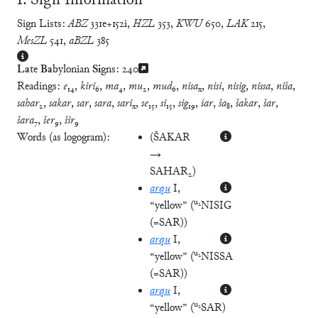
Ⅰ. Sign Information
Sign Lists:
ABZ
331e+152i
,
HZL
353
,
KWU
650
,
LAK
215
,
MesZL
541
,
aBZL
385
La
te
Ba
bylonian
Si
gns:
240
Readings:
e
₁₄,
kiri
₆,
ma
₄,
mu
₂,
mud
₆,
nisa
,
nisi
,
nisig
,
nissa
,
niša
,
x
sahar
₂,
sakar
,
sar
,
sara
,
sari
,
se
₁₅,
si
₁₅,
sig
₁₉,
śar
,
ša
₈,
šakar
,
šar
,
x
šara
₇,
šer
₉,
šir
₉
Words (as logogram):
(
ŠAKAR
→
SAHAR₂
)
arqu
I
,
u₂
“yellow”
(
NISIG
(=SAR)
)
arqu
I
,
u₂
“yellow”
(
NISSA
(=SAR)
)
arqu
I
,
u₂
“yellow”
(
SAR
)