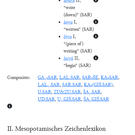
šaṭāru
II
,
“write
(down)”
(
SAR
)
šaṭru
I
,
“written”
(
SAR
)
šiṭru
I
,
“(piece of)
writing”
(
SAR
)
šurrû
II
,
“begin”
(
SAR
)
Composites:
GA₂×SAR
,
LAL.SAR
,
SAR×ŠE
,
KA×SAR
,
LAL₂.SAR
,
SAR.SAR
,
KA×(GIŠ.SAR)
,
U.SAR
,
ZU&ZU.SAR
,
ŠA₃.SAR
,
UD.SAR
,
U₂.GIŠ.SAR
,
ŠA₃.GIŠ.SAR
Ⅱ. Mesopotamisches Zeichenlexikon